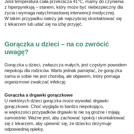
Jeśli temperatura ciała przekracza 41°C, mamy do czynienia
z hiperpyreksją – stanem, który może być niebezpieczny dla
życia i wymaga natychmiastowej interwencji medycznej.
W takim przypadku należy jak najszybciej skontaktować się
z lekarzem lub udać się na izbę przyjęć.
Gorączka u dzieci – na co zwrócić
uwagę?
Gorączka u dzieci, zwłaszcza małych, jest częstym powodem
niepokoju dla rodziców. Warto jednak pamiętać, że gorączka
sama w sobie nie jest chorobą, ale objawem, który pomaga
organizmowi zwalczać infekcję.
Gorączka a drgawki gorączkowe
U niektórych dzieci gorączka może wywołać drgawki
gorączkowe. Choć wygląda to bardzo niepokojąco,
w większości przypadków drgawki te nie są groźne i mijają
samoistnie. Ważne jest, aby zachować spokój i skontaktować
się z lekarzem, aby upewnić się, że dziecko otrzymuje
odpowiednią opiekę.