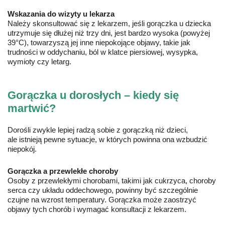
Wskazania do wizyty u lekarza
Należy skonsultować się z lekarzem, jeśli gorączka u dziecka
utrzymuje się dłużej niż trzy dni, jest bardzo wysoka (powyżej
39°C), towarzyszą jej inne niepokojące objawy, takie jak
trudności w oddychaniu, ból w klatce piersiowej, wysypka,
wymioty czy letarg.
Gorączka u dorosłych – kiedy się
martwić?
Dorośli zwykle lepiej radzą sobie z gorączką niż dzieci,
ale istnieją pewne sytuacje, w których powinna ona wzbudzić
niepokój.
Gorączka a przewlekłe choroby
Osoby z przewlekłymi chorobami, takimi jak cukrzyca, choroby
serca czy układu oddechowego, powinny być szczególnie
czujne na wzrost temperatury. Gorączka może zaostrzyć
objawy tych chorób i wymagać konsultacji z lekarzem.