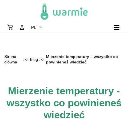
Skip
Home
to
content
View
PL
shopping
cart
Strona
Mierzenie temperatury – wszystko co
>>
Blog
>>
główna
powinieneś wiedzieć
Mierzenie temperatury -
wszystko co powinieneś
wiedzieć